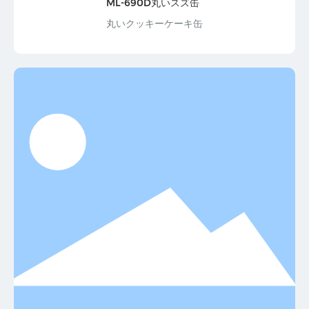
ML-690D丸いスズ缶
丸いクッキーケーキ缶