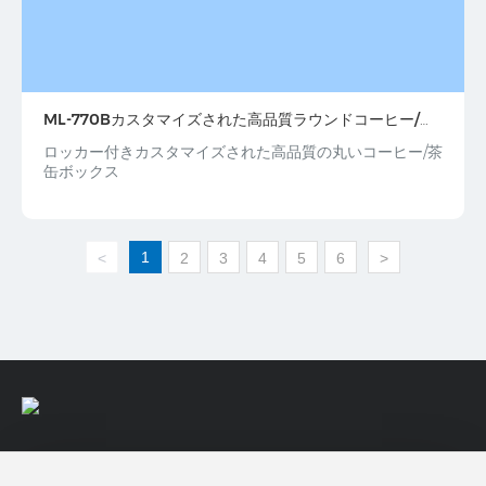
ML-770Bカスタマイズされた高品質ラウンドコーヒー/お
茶缶ボックスロッカー付き
ロッカー付きカスタマイズされた高品質の丸いコーヒー/茶
缶ボックス
1
<
2
3
4
5
6
>
Yousongの第2工業地帯、 Longhua地区Donghuan 1st