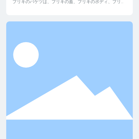
ブリキのバケツは、ブリキの蓋、ブリキのボディ、ブリキ
の底、ハンドルの4つの部分で構成されています。安全で
環境に優しいブリキ素材とカスタムメイドのパーソナライ
ズされたデザインにより、製品の包装や家の装飾シリーズ
に広く使用できます。