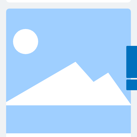
+86-0755-28135699
sales@szmsl.com