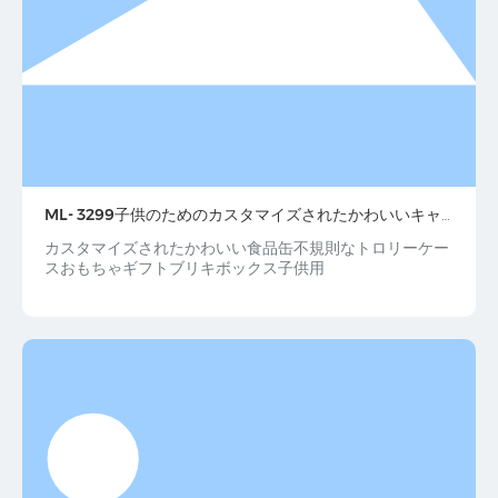
ML- 3299子供のためのカスタマイズされたかわいいキャ
ンディースズ食品ブリキ不規則なトロリーケースおもちゃ
カスタマイズされたかわいい食品缶不規則なトロリーケー
ギフトカスタムブリキ
スおもちゃギフトブリキボックス子供用